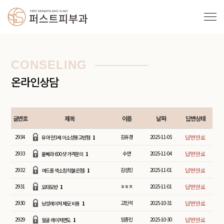
CONSELING
온라인상담
글번호
제목
이름
날짜
답변상태
2934
김유경
2025-11-05
유아 만3세 이소성몽고반점
1
2933
수연
2025-11-04
울쎄라 600샷 가격문의
1
2932
김성민
2025-11-01
여드름 색소침착(붉은점)
1
2931
ㅎㅎㅈ
2025-11-01
오타모반
1
2930
고민석
2025-10-31
남성레이저 제모 비용
1
2929
임종민
2025-10-30
얼굴 레이저면도
1