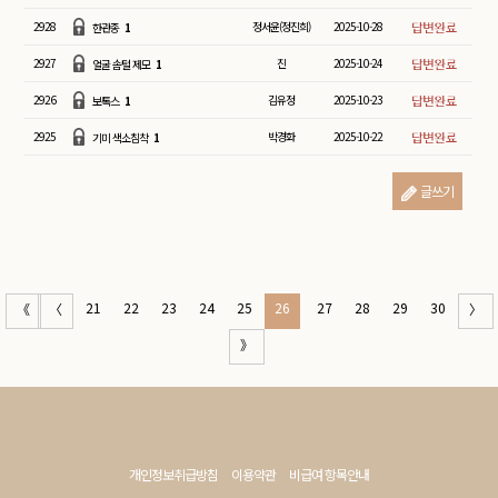
2928
정서윤(정진희)
2025-10-28
한관종
1
2927
진
2025-10-24
얼굴 솜털 제모
1
2926
김유정
2025-10-23
보톡스
1
2925
박경화
2025-10-22
기미 색소침착
1
글쓰기
21
22
23
24
25
26
27
28
29
30
《
〈
〉
》
개인정보취급방침
이용약관
비급여 항목안내