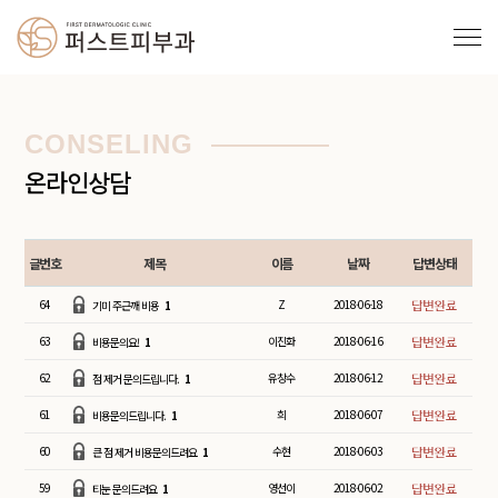
CONSELING
온라인상담
글번호
제목
이름
날짜
답변상태
64
Z
2018-06-18
기미 주근깨 비용
1
63
이진화
2018-06-16
비용문의요!
1
62
유창수
2018-06-12
점 제거 문의드립니다.
1
61
희
2018-06-07
비용문의드립니다.
1
60
수현
2018-06-03
큰 점 제거 비용문의드려요
1
59
영선이
2018-06-02
티눈 문의드려요
1