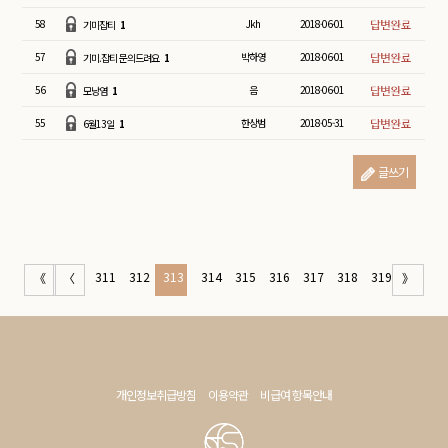
58
Jkh
2018-06-01
기미잡티
1
57
박하영
2018-06-01
기미.잡티 문의드려요
1
56
음
2018-06-01
모낭염
1
55
한상범
2018-05-31
6월13일
1
글쓰기
311
312
313
314
315
316
317
318
319
《
〈
》
개인정보취급방침
이용약관
비급여 항목안내