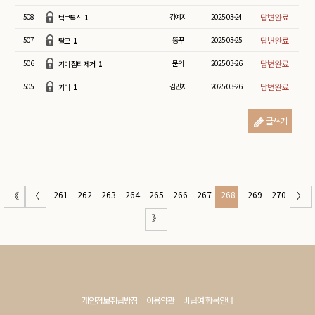
508
김예지
2025-03-24
턱보톡스
1
507
뚱꾸
2025-03-25
탈모
1
506
문의
2025-03-26
기미 잡티 제거
1
505
김민지
2025-03-26
기미
1
글쓰기
261
262
263
264
265
266
267
268
269
270
《
〈
〉
》
개인정보취급방침
이용약관
비급여 항목안내