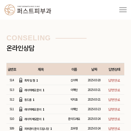
CONSELING
온라인상담
글번호
제목
이름
날짜
답변상태
514
신이재
2025-03-20
흑자 및 점
1
513
이해인
2025-03-21
레이저제모 문의
1
512
박지호
2025-03-21
등드름
1
511
이해인
2025-03-23
레이저제모 문의
1
510
문의드려요
2025-03-24
레이저 제모문의
1
509
조우정
2025-03-24
피부관리 문의 드립니당
1