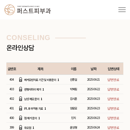
CONSELING
온라인상담
글번호
제목
이름
날짜
답변상태
404
선종일
2025-06-21
베커모반치료 기간 및 비용문의
1
403
박혜림
2025-06-22
편평사마귀 제거
1
402
김시훈
2025-06-23
남성 제모 문의
1
401
양운모
2025-06-23
IPL 후 부작용 치료
1
400
민지
2025-06-23
점 제거 문의
1
399
윤상형
2025-06-24
듀오덤
1