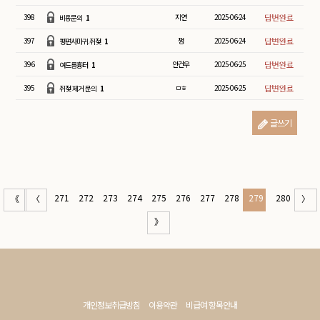
398
지연
2025-06-24
비용문의
1
397
쩡
2025-06-24
평편사마귀.쥐젖
1
396
안건우
2025-06-25
여드름흉터
1
395
ㅁㅎ
2025-06-25
쥐젖 제거 문의
1
글쓰기
271
272
273
274
275
276
277
278
279
280
《
〈
〉
》
개인정보취급방침
이용약관
비급여 항목안내