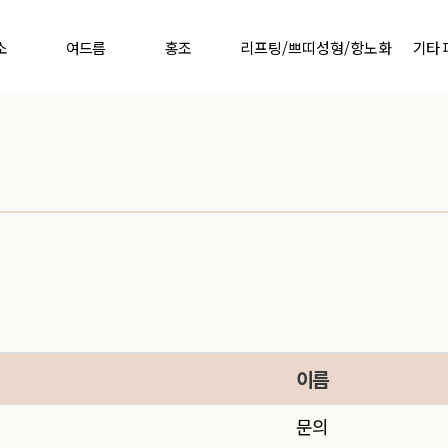
소
여드름
홍조
리프팅/쁘띠성형/항노화
기타
이름
1
문의