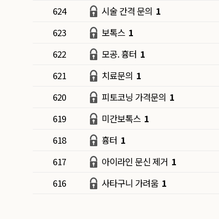
624
시술 간격 문의
1
623
보톡스
1
622
모공. 흉터
1
621
치료문의
1
620
피토코닝 가격문의
1
619
미간보톡스
1
618
흉터
1
617
아이라인 문신 제거
1
616
사타구니 가려움
1