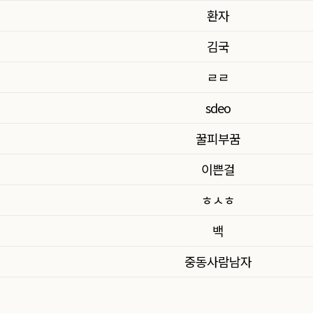
환자
김국
ㄹㄹ
sdeo
꿀피부꿈
이쁜걸
ㅎㅅㅎ
백
중동사람남자