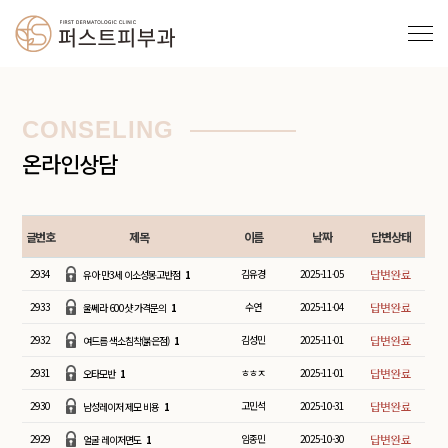
CONSELING
온라인상담
글번호
제목
이름
날짜
답변상태
2934
김유경
2025-11-05
유아 만3세 이소성몽고반점
1
2933
수연
2025-11-04
울쎄라 600샷 가격문의
1
2932
김성민
2025-11-01
여드름 색소침착(붉은점)
1
2931
ㅎㅎㅈ
2025-11-01
오타모반
1
2930
고민석
2025-10-31
남성레이저 제모 비용
1
2929
임종민
2025-10-30
얼굴 레이저면도
1