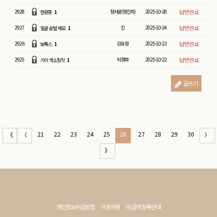
2928
정서윤(정진희)
2025-10-28
한관종
1
2927
진
2025-10-24
얼굴 솜털 제모
1
2926
김유정
2025-10-23
보톡스
1
2925
박경화
2025-10-22
기미 색소침착
1
글쓰기
21
22
23
24
25
26
27
28
29
30
《
〈
〉
》
개인정보취급방침
이용약관
비급여 항목안내