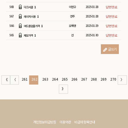
568
이현규
2025-01-28
다크서클
1
567
연주
2025-01-28
레이저 비용
1
566
오채영
2025-01-29
여드름압출가격
1
565
선
2025-01-30
제모가격
1
글쓰기
261
262
263
264
265
266
267
268
269
270
《
〈
〉
》
개인정보취급방침
이용약관
비급여 항목안내