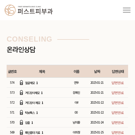
CONSELING
온라인상담
글번호
제목
이름
날짜
답변상태
574
연두
2025-01-21
얼굴제모
1
573
김예린
2025-01-21
겨드랑이제모
1
572
이#
2025-01-22
겨드랑이 제모
1
571
00
2025-01-22
턱보톡스
1
570
남지환
2025-01-24
압출
1
569
이희정
2025-01-25
패인흉터 치료
1