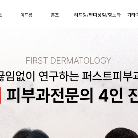
소
여드름
홍조
리프팅/쁘띠성형/항노화
기타