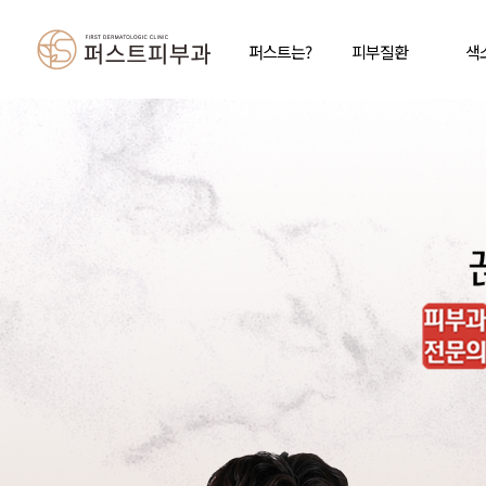
퍼스트는?
피부질환
색