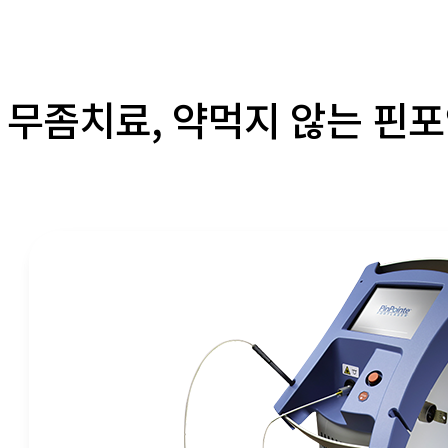
무좀치료, 약먹지 않는 핀포