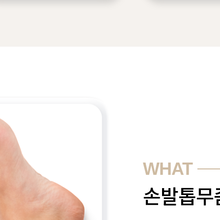
WHAT
손발톱무