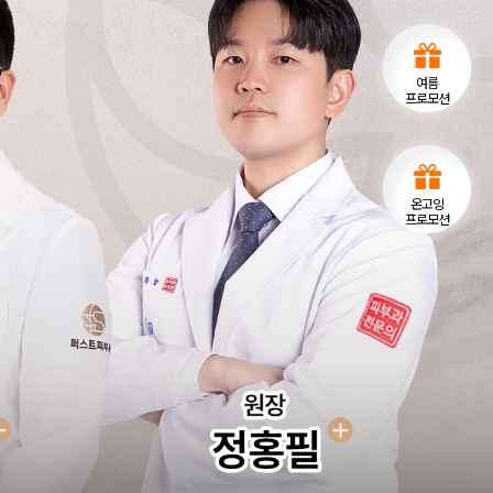
여름
프로모션
온고잉
프로모션