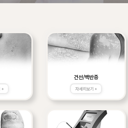
건선/백반증
 +
자세히보기 +