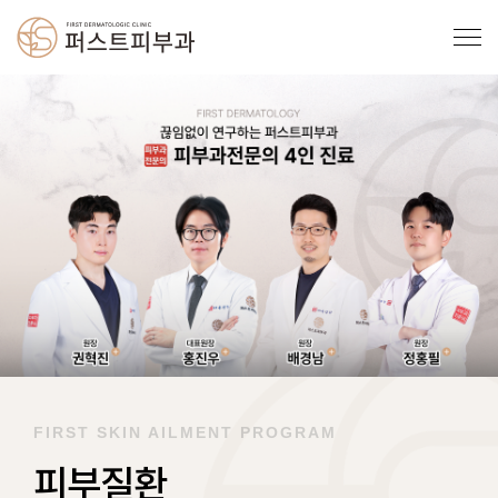
FIRST SKIN AILMENT PROGRAM
피부질환