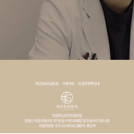
개인정보취급방침
이용약관
비급여 항목안내
창원퍼스트피부과의원
창원시 의창구평산로 207번길 4 메트로병원 옆 킹덤시티 5층, 6층
사업자번호 : 671-02-00941 대표자 : 홍진우