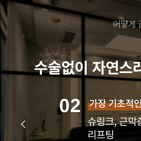
어떻게 곱
수술없이 자연스러
03
리프팅+α, 
진피조직 재생