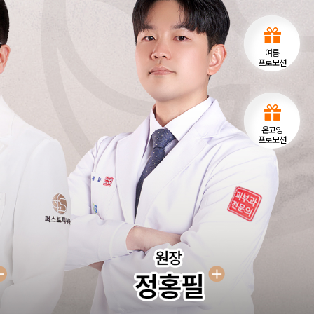
여름
프로모션
온고잉
프로모션