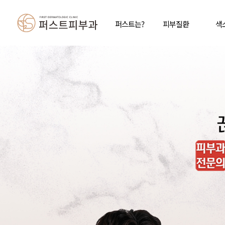
퍼스트는?
피부질환
색