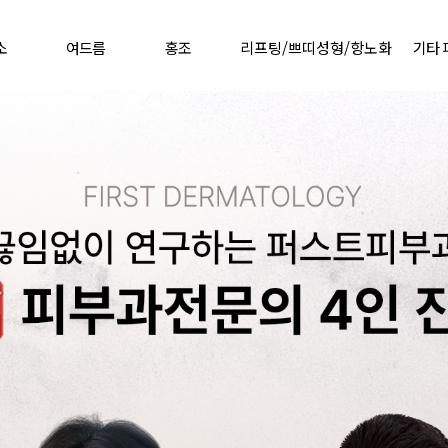
소
여드름
홍조
리프팅/쁘띠성형/항노화
기타