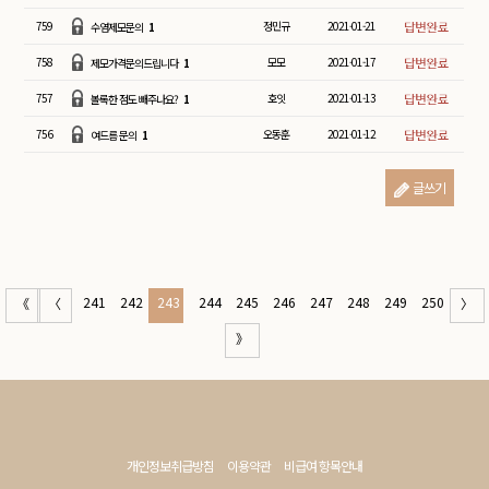
759
정민규
2021-01-21
수염제모문의
1
758
모모
2021-01-17
제모가격문의드립니다
1
757
호잇
2021-01-13
볼록한 점도 빼주나요?
1
756
오동훈
2021-01-12
여드름 문의
1
글쓰기
241
242
243
244
245
246
247
248
249
250
《
〈
〉
》
개인정보취급방침
이용약관
비급여 항목안내