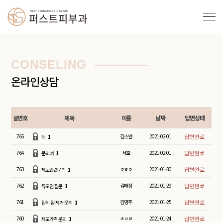
CONSELING
온라인상담
글번호
제목
이름
날짜
답변상태
765
김소연
2021-02-01
턱
1
764
서호
2021-02-01
문의여
1
763
ㅇㅎㅇ
2021-01-30
제모관련문의
1
762
김태정
2021-01-29
듀오덤 질문
1
761
김명주
2021-01-25
잡티 점 제거 문의
1
760
ㅊㅇㄹ
2021-01-24
제모가격 문의
1